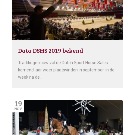
Data DSHS 2019 bekend
Traditiegetrouw zal de Dutch Sport Horse Sales
komend jaar weer plaatsvinden in september, in de
week na de…
19
NOV