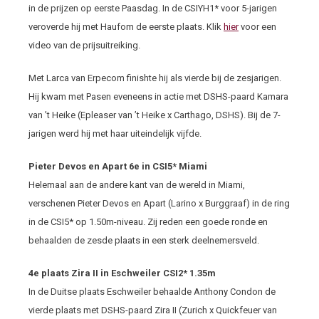
in de prijzen op eerste Paasdag. In de CSIYH1* voor 5-jarigen
veroverde hij met Haufom de eerste plaats. Klik
hier
voor een
video van de prijsuitreiking.
Met Larca van Erpecom finishte hij als vierde bij de zesjarigen.
Hij kwam met Pasen eveneens in actie met DSHS-paard Kamara
van ’t Heike (Epleaser van ’t Heike x Carthago, DSHS). Bij de 7-
jarigen werd hij met haar uiteindelijk vijfde.
Pieter Devos en Apart 6
e
in CSI5* Miami
Helemaal aan de andere kant van de wereld in Miami,
verschenen Pieter Devos en Apart (Larino x Burggraaf) in de ring
in de CSI5* op 1.50m-niveau. Zij reden een goede ronde en
behaalden de zesde plaats in een sterk deelnemersveld.
4
e
plaats Zira II in Eschweiler CSI2* 1.35m
In de Duitse plaats Eschweiler behaalde Anthony Condon de
vierde plaats met DSHS-paard Zira II (Zurich x Quickfeuer van