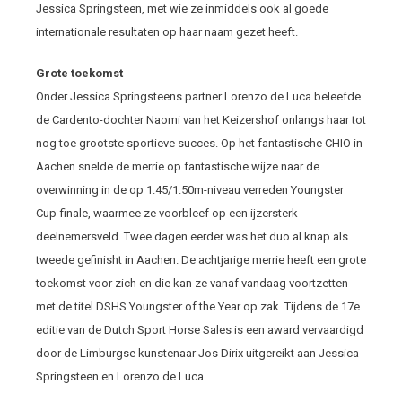
Jessica Springsteen, met wie ze inmiddels ook al goede
internationale resultaten op haar naam gezet heeft.
Grote toekomst
Onder Jessica Springsteens partner Lorenzo de Luca beleefde
de Cardento-dochter Naomi van het Keizershof onlangs haar tot
nog toe grootste sportieve succes. Op het fantastische CHIO in
Aachen snelde de merrie op fantastische wijze naar de
overwinning in de op 1.45/1.50m-niveau verreden Youngster
Cup-finale, waarmee ze voorbleef op een ijzersterk
deelnemersveld. Twee dagen eerder was het duo al knap als
tweede gefinisht in Aachen. De achtjarige merrie heeft een grote
toekomst voor zich en die kan ze vanaf vandaag voortzetten
met de titel DSHS Youngster of the Year op zak. Tijdens de 17
e
editie van de Dutch Sport Horse Sales is een award vervaardigd
door de Limburgse kunstenaar Jos Dirix uitgereikt aan Jessica
Springsteen en Lorenzo de Luca.