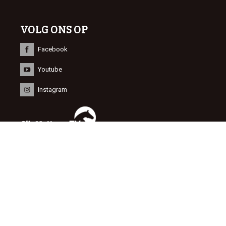
VOLG ONS OP
Facebook
Youtube
Instagram
INFORMATIE
© 2015 Dutch Sport Horse Sales
Website door
NEWMORE
&
Bonsai media