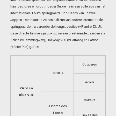
haar pedigree en grootmoeder Supreme is een volle zus van het
internationale 1.50m-springpaard Ribo Dandy van Loewie
Joppen. Daarnaast is ze een halfzus van andere internationale
springpaarden, waaronder de hengst Justice (v.Ramiro Z). Uit
deze directe familie zijn ook op niveau presterende paarden als
Zeline (v.Hemmingway), Hollyday VLS (v.Cartano) en Patriot
(v.Peter Pan) gefokt.
Couperus
Mr.Blue
Acarla
Zirocco
Blue VDL
Voltaire
Licorne des
Forets
Gekas des