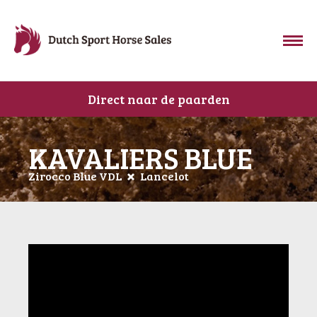
Direct naar de paarden
KAVALIERS BLUE
Zirocco Blue VDL
Lancelot