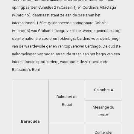
springpaarden Cumulus 2 (v.Cassini I) en Cordino’s Allactaga
(v.Cardino), daarnaast staat ze aan de basis van het
internationaal 1.50m-geklasseerde springpaard Cobalt II
(v.Landos) van Graham Lovegrove. In de tweede generatie zorgt
de internationale sport- en fokhengst Cardino voor de inbreng
van de waardevolle genen van topvererver Carthago. De oudste
nakomelingen van vader Baracuda staan aan het begin van een
internationale sportcarrière, waaronder deze opvallende
Baracuda’s Boni.
Galoubet A
Baloubet du
Rouet
Mesange du
Rouet
Baracuda
Contender