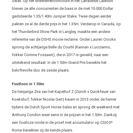
Swail. Op het driesterrenconcours in het Canadese Caledon
bleven ze alle concurrenten de baas in de met 10.000 Dollar
gedoteerde 1.35/1.40m Jumper Stake. Twee dagen eerder
pakten ze al de derde prijs in het 1.35m. Verderop in Canada, op
het Thunderbird Show Park in Langley, maakte een andere
referentie van de DSHS mooie reclame. Onder Lauren Crooks
sprong de achtjarige Belle du Courtil (Kannan x Luccianno,
fokker Corinne Fossaert), die in 2017 is geveild, naar een
uitstekend resultaat. In de 1.50m-Grand Prix bereikte het
beloftevolle duo de zesde plaats.
Foutloos in 1.50m
De tienjarige Zira van het Kapelhof Z (Zürich x Quickfeuer van
Koekshof, fokker Nicolai Gert) kwam in 2013 onder de hamer
tijdens de Dutch Sport Horse Sales en sprong dit weekend met
Anthony Condon weer eens in de prijzen in het 1.50m. Dankzij
een foutloze ronde in de proef met accumulator op CSIO5*
Rome bereikten zij de tiende plaats.