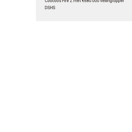
Coocoo’s Fire Z met €680.000 veilingtopper
DSHS