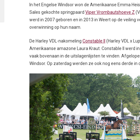
In het Engelse Windsor won de Amerikaanse Emma Heise
Sales gekochte springpaard
Viper Vrombautshoeve Z
(V
werd in 2007 geboren en in 2013 in Weert op de veiling
overwinning op hun naam.
De Harley VDL-nakomeling
Constable II
(Harley VDL x Lup
Amerikaanse amazone Laura Kraut. Constable II werd in 
vaak bovenaan in de uitslagenlijsten te vinden. Afgelope
Windsor. Op zaterdag werden ze ook nog eens derde in d