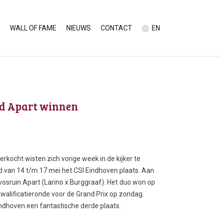
WALL OF FAME
NIEUWS
CONTACT
EN
rd Apart winnen
erkocht wisten zich vorige week in de kijker te
ond van 14 t/m 17 mei het CSI Eindhoven plaats. Aan
vosruin Apart (Larino x Burggraaf). Het duo won op
 kwalificatieronde voor de Grand Prix op zondag.
indhoven een fantastische derde plaats.