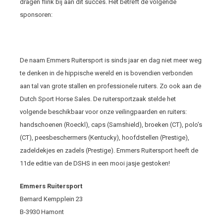
dragen flink bij aan dit succes. Het betreft de volgende
sponsoren:
De naam Emmers Ruitersport is sinds jaar en dag niet meer weg
te denken in de hippische wereld en is bovendien verbonden
aan tal van grote stallen en professionele ruiters. Zo ook aan de
Dutch Sport Horse Sales. De ruitersportzaak stelde het
volgende beschikbaar voor onze veilingpaarden en ruiters:
handschoenen (Roeckl), caps (Samshield), broeken (CT), polo’s
(CT), peesbeschermers (Kentucky), hoofdstellen (Prestige),
zadeldekjes en zadels (Prestige). Emmers Ruitersport heeft de
11de editie van de DSHS in een mooi jasje gestoken!
Emmers Ruitersport
Bernard Kempplein 23
B-3930 Hamont