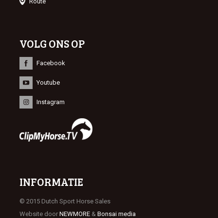
Route
VOLG ONS OP
Facebook
Youtube
Instagram
INFORMATIE
© 2015 Dutch Sport Horse Sales
Website door
NEWMORE
&
Bonsai media