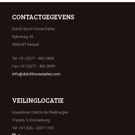
CONTACTGEGEVENS
Dutch Sport Horse Sales
Rijksweg 45
5995 NT Kessel
Tel: +31 (0)77 - 462 0428
Fax: +31 (0)77 - 462 0099
info@dutchhorsesales.com
VEILINGLOCATIE
Equestrian Centre de Peelbergen
Travers 5, Kronenberg
Tel: +31 (0)6 - 2307 1155