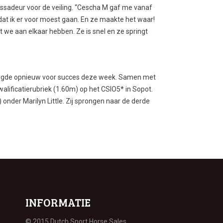
ssadeur voor de veiling. “Cescha M gaf me vanaf
 dat ik er voor moest gaan. En ze maakte het waar!
 we aan elkaar hebben. Ze is snel en ze springt
 zorgde opnieuw voor succes deze week. Samen met
kwalificatierubriek (1.60m) op het CSIO5* in Sopot.
 onder Marilyn Little. Zij sprongen naar de derde
INFORMATIE
© 2015 Dutch Sport Horse Sales