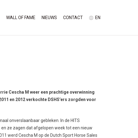
WALL OF FAME
NIEUWS
CONTACT
EN
errie Cescha M weer een prachtige overwinning
 2011 en 2012 verkochte DSHS’ers zorgden voor
gmaal onverslaanbaar gebleken. In de HITS
n en ze zagen dat afgelopen week tot een nieuw
 2011 werd Cescha M op de Dutch Sport Horse Sales