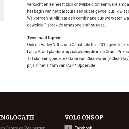
verkocht en ze heeft zich ontwikkeld tot een ware amba
het begin van het parcours een super gevoel dus ik wist
We vormen nu vijf jaar een combinatie dus we weten wat
geweldig!”, sprak de amazone enthousiast.
Tweemaal top-vier
Ook de Harley VDL-zoon Constable II, in 2012 geveild,
Laura Kraut plaatste hij zich als vierde in de Grand Prix-
Tot slot een goede prestatie van Clearwater (v.Clearway)
prijs in het 1.45m van CSI4* Upperville.
INGLOCATIE
VOLG ONS OP
ian Centre de Peelbergen
Facebook