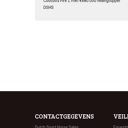
Coocoo’s Fire Z met €680.000 veilingtopper
DSHS
CONTACTGEGEVENS
VEIL
Dutch Sport Horse Sales
Equestr