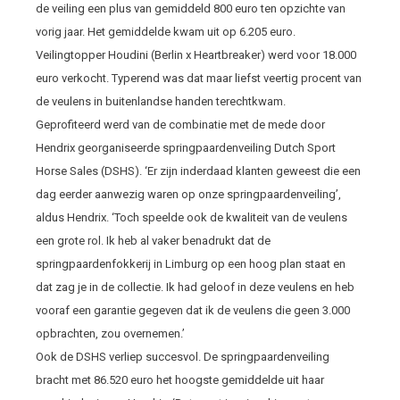
de veiling een plus van gemiddeld 800 euro ten opzichte van
vorig jaar. Het gemiddelde kwam uit op 6.205 euro.
Veilingtopper Houdini (Berlin x Heartbreaker) werd voor 18.000
euro verkocht. Typerend was dat maar liefst veertig procent van
de veulens in buitenlandse handen terechtkwam.
Geprofiteerd werd van de combinatie met de mede door
Hendrix georganiseerde springpaardenveiling Dutch Sport
Horse Sales (DSHS). ‘Er zijn inderdaad klanten geweest die een
dag eerder aanwezig waren op onze springpaardenveiling’,
aldus Hendrix. ‘Toch speelde ook de kwaliteit van de veulens
een grote rol. Ik heb al vaker benadrukt dat de
springpaardenfokkerij in Limburg op een hoog plan staat en
dat zag je in de collectie. Ik had geloof in deze veulens en heb
vooraf een garantie gegeven dat ik de veulens die geen 3.000
opbrachten, zou overnemen.’
Ook de DSHS verliep succesvol. De springpaardenveiling
bracht met 86.520 euro het hoogste gemiddelde uit haar