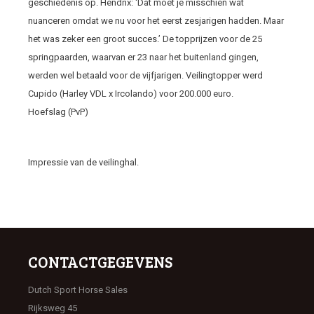
geschiedenis op. Hendrix: ‘Dat moet je misschien wat
nuanceren omdat we nu voor het eerst zesjarigen hadden. Maar
het was zeker een groot succes.’ De topprijzen voor de 25
springpaarden, waarvan er 23 naar het buitenland gingen,
werden wel betaald voor de vijfjarigen. Veilingtopper werd
Cupido (Harley VDL x Ircolando) voor 200.000 euro.
Hoefslag (PvP)
Impressie van de veilinghal.
CONTACTGEGEVENS
Dutch Sport Horse Sales
Rijksweg 45