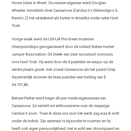
Horse Sales in Weert. De nieuwe eigenaar werd Douglas
Wheeler. Inmiddels doet Cassanova (Carolus II x Glennridge x G.
Ramiro Z) het uitstekend als hunter in Amerika onder ruiter Hunt
Tosh.
Vorige week werd de USHJA Pre-Green Incentive
Championships georganiseerd door de United States Hunter
Jumper Association. Dit bleek een zeer succesvol concours
voor Hunt Tosh. Hij werd door de 4 juryleden ex aequo op de
eerste plaats gezet: met zowel Cassanova als het paard Crisp.
Gezamenlijk wonnen de twee paarden een bedrag van $
34.757,80.
Betsee Parker werd begin dit jaar mede-eigenaresse van
Cassanova. Ze verteld vol enthousiasme over de zesjarige
Carolus II-zoon: ‘Toen ik deze vos voor het eerst zag was ik echt
onder de indruk. Zijn exterieur is bijzonder te noemen en hij
heeft ook eigen persoonlijkheid. Het is echt een droompaard en