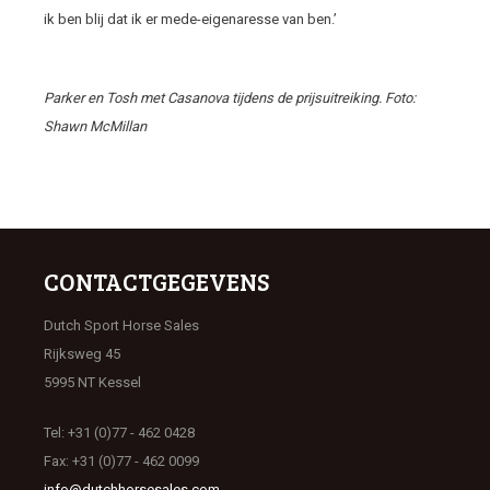
ik ben blij dat ik er mede-eigenaresse van ben.’
Parker en Tosh met Casanova tijdens de prijsuitreiking.
Foto:
Shawn McMillan
CONTACTGEGEVENS
Dutch Sport Horse Sales
Rijksweg 45
5995 NT Kessel
Tel: +31 (0)77 - 462 0428
Fax: +31 (0)77 - 462 0099
info@dutchhorsesales.com