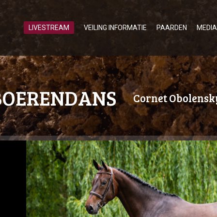
LIVESTREAM
VEILING INFORMATIE
PAARDEN
MEDIA
BOERENDANS
Cornet Obolens