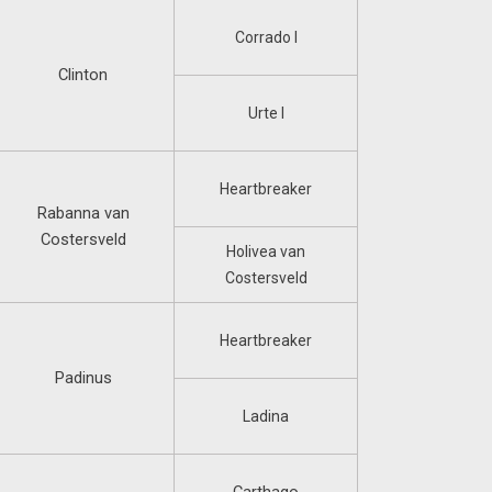
Corrado I
Clinton
Urte I
Heartbreaker
Rabanna van
Costersveld
Holivea van
Costersveld
Heartbreaker
Padinus
Ladina