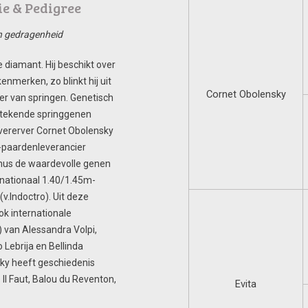
e & Pedigree
en gedragenheid
diamant. Hij beschikt over
enmerken, zo blinkt hij uit
Cornet Obolensky
er van springen. Genetisch
tstekende springgenen
pvererver Cornet Obolensky
x-paardenleverancier
inus de waardevolle genen
rnationaal 1.40/1.45m-
v.Indoctro). Uit deze
k internationale
 van Alessandra Volpi,
Lebrija en Bellinda
ky heeft geschiedenis
l Faut, Balou du Reventon,
Evita