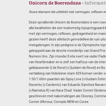
Unicorn de Boerendans -
Informati
Ruwe diamant die uitblinkt met vermogen, reflexen 
Deze opvallende Unicorn de Boerendans is een ruwe 
alle kwaliteiten die een toekomstig topspringpaard k
met zijn vermogen, reflexen, gedragenheid en mani
gezien heeft deze atletisch gemodelleerde ruin ui
meegekregen. In zijn pedigree is de Olympische to
gekoppeld aan de directe moederlijn van Grand Pri
Numero Uno. Zijn moeder Evita voert via vader Pad
van Heartbreaker en is zelf een halfzus van de inte
geklasseerde Q de Revel (v.Quidam de Revel) en Bo (
vertakking van Holsteiner stam 429 komen verder oo
1.50/1.60m-paarden als Gipsy Love (v.Guidam Sohn)
Discento (v.Cardento) van Eduardo Sanchez Navarro 
(v.Namelus R) van Kara Chad. Vader Cornet Obolens
geschreven met nakomelingen als Clooney, Comme I
Cornet d’Amour, Cornado NRW en Coree.