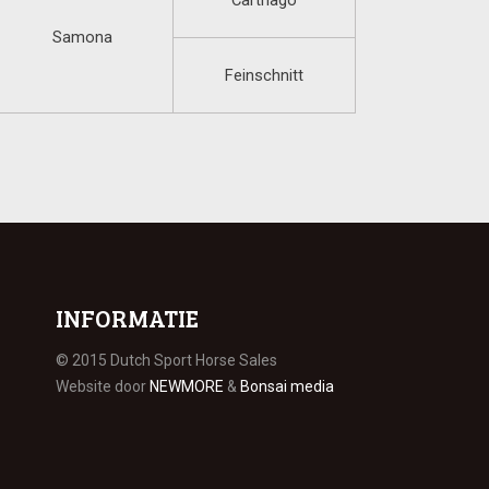
Carthago
Samona
Feinschnitt
INFORMATIE
© 2015 Dutch Sport Horse Sales
Website door
NEWMORE
&
Bonsai media