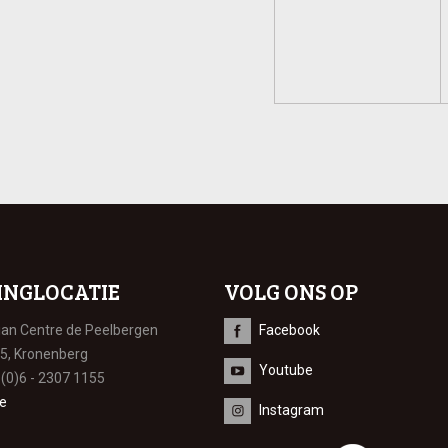
INGLOCATIE
VOLG ONS OP
ian Centre de Peelbergen
Facebook
 5, Kronenberg
Youtube
 (0)6 - 2307 1155
e
Instagram