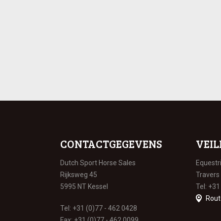
CONTACTGEGEVENS
VEIL
Dutch Sport Horse Sales
Equestr
Rijksweg 45
Travers
5995 NT Kessel
Tel: +31
Rout
Tel: +31 (0)77 - 462 0428
Fax: +31 (0)77 - 462 0099