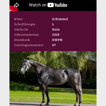
Kleur
Schimmel
Schofthoogte
L
Geslacht
Ruin
Geboortedatum
2018
Stamboek
KWPN
Catalogusnummer
07