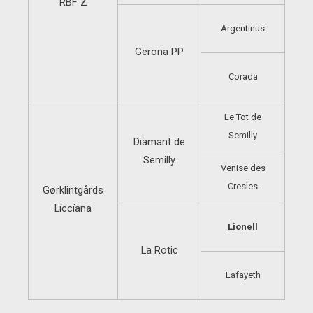
RBF Z
Argentinus
Gerona PP
Corada
Le Tot de
Semilly
Diamant de
Semilly
Venise des
Cresles
Gørklintgårds
Líccíana
Lionell
La Rotic
Lafayeth