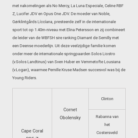
met nakomelingen als No Mercy, La Luna Especiale, Celine RBF
Z, Lucifer JDV en Opus One JDV. De moeder van Noble,
Gørklintgårds Líccíana, presteerde zelf in de internationale
sport tot op 1.40m-niveau met Elina Petersson en zij combineert
de leider van de WBFSH sire ranking Diamant de Semilly met
een Deense moederlijn. Uit deze veelzijdige familie komen
onder meer de internationale springpaarden Solos Liostro
(v.Solos Landtinus) van Sven Huber en Vemmetofte Lousiana
(v.Logan), waarmee Pernille Kruse Madsen succesvol was bij de
Young Riders.
Clinton
Cornet
Rabanna van
Obolensky
het
Cape Coral
Costersveld