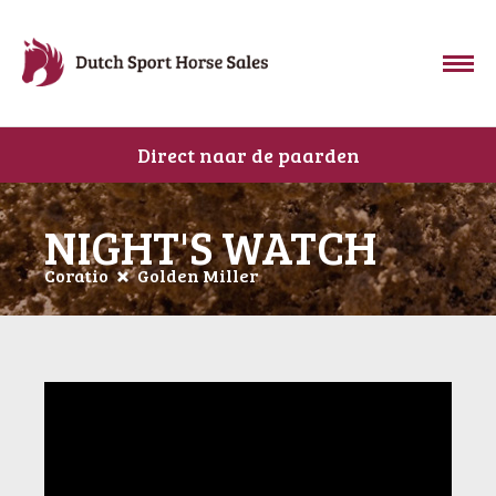
Direct naar de paarden
NIGHT'S WATCH
Coratio
Golden Miller