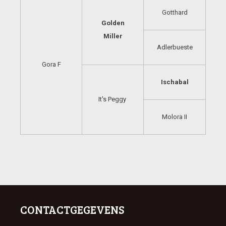
Gotthard
Golden
Miller
Adlerbueste
Gora F
Ischabal
It's Peggy
Molora II
CONTACTGEGEVENS