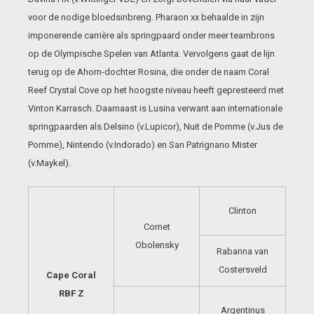
voor de nodige bloedsinbreng. Pharaon xx behaalde in zijn
imponerende carrière als springpaard onder meer teambrons
op de Olympische Spelen van Atlanta. Vervolgens gaat de lijn
terug op de Ahorn-dochter Rosina, die onder de naam Coral
Reef Crystal Cove op het hoogste niveau heeft gepresteerd met
Vinton Karrasch. Daarnaast is Lusina verwant aan internationale
springpaarden als Delsino (v.Lupicor), Nuit de Pomme (v.Jus de
Pomme), Nintendo (v.Indorado) en San Patrignano Mister
(v.Maykel).
Clinton
Cornet
Obolensky
Rabanna van
Costersveld
Cape Coral
RBF Z
Argentinus