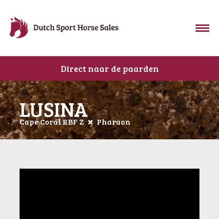
Direct naar de paarden
LUSINA
Cape Coral RBF Z
Pharaon