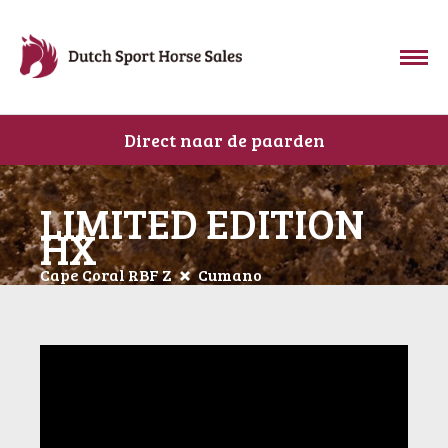
Direct naar de paarden
LIMITED EDITION
HX
Cape Coral RBF Z
Cumano