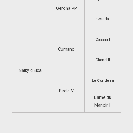
Gerona PP
Corada
Cassini I
Cumano
Chanel II
Naiky d’Elca
Le Condeen
Birdie V
Dame du
Manoir I