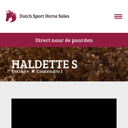
Direct naar de paarden
HALDETTE S
Ustinov
Contendro I