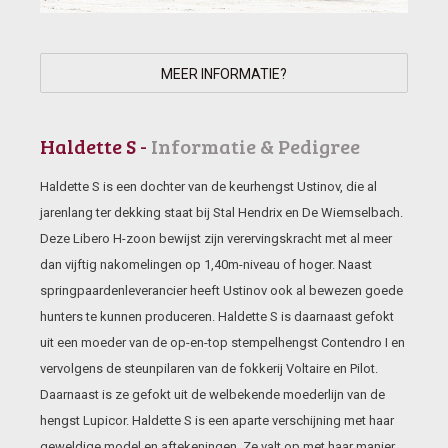
MEER INFORMATIE?
Haldette S -
Informatie & Pedigree
Haldette S is een dochter van de keurhengst Ustinov, die al
jarenlang ter dekking staat bij Stal Hendrix en De Wiemselbach.
Deze Libero H-zoon bewijst zijn verervingskracht met al meer
dan vijftig nakomelingen op 1,40m-niveau of hoger. Naast
springpaardenleverancier heeft Ustinov ook al bewezen goede
hunters te kunnen produceren. Haldette S is daarnaast gefokt
uit een moeder van de op-en-top stempelhengst Contendro I en
vervolgens de steunpilaren van de fokkerij Voltaire en Pilot.
Daarnaast is ze gefokt uit de welbekende moederlijn van de
hengst Lupicor. Haldette S is een aparte verschijning met haar
geweldige model en aftekeningen. Ze valt op met haar manier