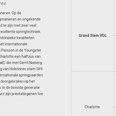
ree
oneren. Op de
ringmanieren en ongekende
eld te zijn met zeer veel
excellente springtechniek.
Grand Slam VDL
intrinsieke kwaliteiten
et internationale
a Persson in de Youngster
Charlotte een halfzus van
ll), die met Gerrit Nieberg
ng van Holsteiner stam 569
ternationale springpaarden.
i doorgebroken op het
n. In de tweede generatie
ro zijn prestatiegenen toe
Charlotte