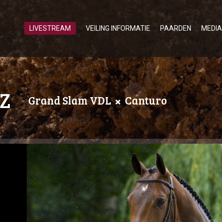
LIVESTREAM
VEILING INFORMATIE
PAARDEN
MEDIA
Z
Grand Slam VDL
Canturo