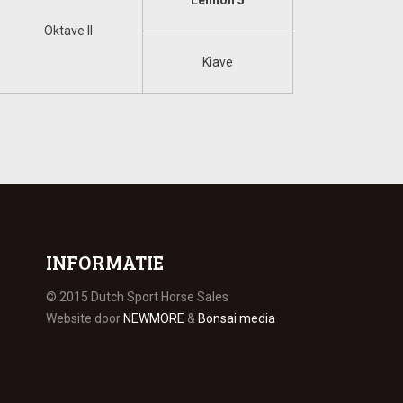
Lennon 5
Oktave II
Kiave
INFORMATIE
© 2015 Dutch Sport Horse Sales
Website door
NEWMORE
&
Bonsai media