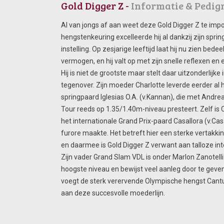
Gold Digger Z -
Informatie & Pedig
Al van jongs af aan weet deze Gold Digger Z te imp
hengstenkeuring excelleerde hij al dankzij zijn sp
instelling. Op zesjarige leeftijd laat hij nu zien bede
vermogen, en hij valt op met zijn snelle reflexen en 
Hij is niet de grootste maar stelt daar uitzonderlijke 
tegenover. Zijn moeder Charlotte leverde eerder al h
springpaard Iglesias O.A. (v.Kannan), die met Andre
Tour reeds op 1.35/1.40m-niveau presteert. Zelf is 
het internationale Grand Prix-paard Casallora (v.Casa
furore maakte. Het betreft hier een sterke vertakki
en daarmee is Gold Digger Z verwant aan talloze in
Zijn vader Grand Slam VDL is onder Marlon Zanotell
hoogste niveau en bewijst veel aanleg door te geve
voegt de sterk verervende Olympische hengst Cantu
aan deze succesvolle moederlijn.