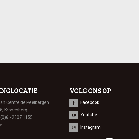
INGLOCATIE
VOLG ONS OP
ian Centre de Peelbergen
Facebook
 5, Kronenberg
Youtube
 (0)6 - 2307 1155
e
Instagram