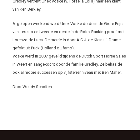
Gredley vertrekt Unex Voske (v. Horse la Loi II) naar een klant
van Ken Berkley.
Afgelopen weekend werd Unex Voske derde in de Grote Prijs
van Leszno en tweede en derde in de Rolex Ranking proef met
Lorenzo de Luca. De merrie is door A.G.J. de Klein uit Drumel
gefokt uit Puck (Holland x Ufarno).
Voske werd in 2007 geveild tijdens de Dutch Sport Horse Sales
in Weert en aangekocht door de familie Gredley. Ze behaalde
ook al mooie successen op vijfsterrenniveau met Ben Maher.
Door Wendy Scholten