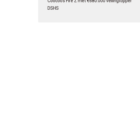
Coocoo’s Fire Z met €680.000 veilingtopper
DSHS