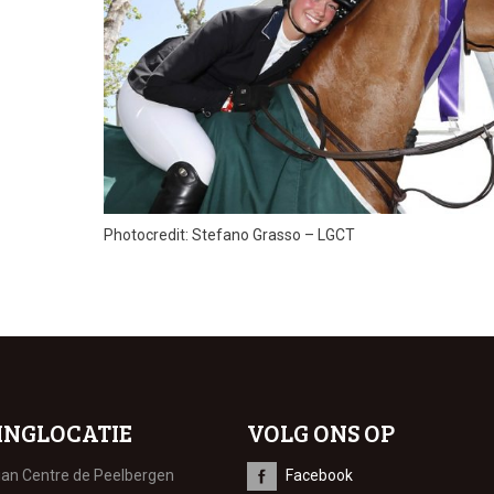
Photocredit: Stefano Grasso – LGCT
INGLOCATIE
VOLG ONS OP
ian Centre de Peelbergen
Facebook