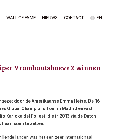
WALL OF FAME
NIEUWS
CONTACT
EN
 Viper Vrombautshoeve Z winnen
rgezet door de Amerikaanse Emma Heise. De 16-
nes Global Champions Tour in Madrid en wist
i x Karioka del Follee), die in 2013 via de Dutch
 haar naam te zetten.
hillende landen was het een zeer internationaal