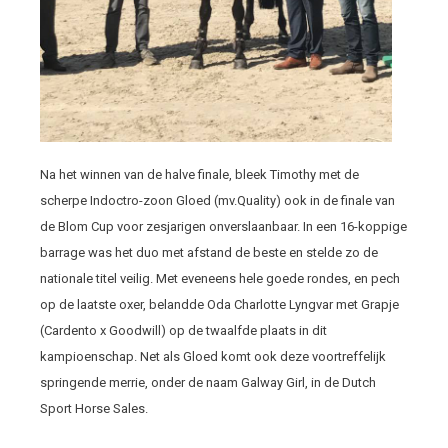
Na het winnen van de halve finale, bleek Timothy met de
scherpe Indoctro-zoon Gloed (mv.Quality) ook in de finale van
de Blom Cup voor zesjarigen onverslaanbaar. In een 16-koppige
barrage was het duo met afstand de beste en stelde zo de
nationale titel veilig. Met eveneens hele goede rondes, en pech
op de laatste oxer, belandde Oda Charlotte Lyngvar met Grapje
(Cardento x Goodwill) op de twaalfde plaats in dit
kampioenschap. Net als Gloed komt ook deze voortreffelijk
springende merrie, onder de naam Galway Girl, in de Dutch
Sport Horse Sales.