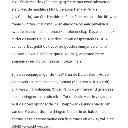
In de finale van de vijfjarigen ging Pieter met twee talenten van
start. Met de machtige Plot Blue-zoon Henkie-Penkie
(mv.Orlando) van Stal Hendrix en Peter Franken schudde hij twee
fraaie nulritten uit zijn mouw en eindigde op een geweldige
tweede plaats in dit nationale kampioenschap. Deze ruin maakt
onder de naam Hello Blue deel uit van de ijzersterke DSHS-
collectie. Dat geldt ook voor de goede springende en dito
rijdbare Harvard HX (Bustique x Calido I), waarmee Pieter
eveneens veel indruk maakte in deze finale.
Bij de zevenjarigen gaf de in 2015 via de Dutch Sport Horse
Sales verkochte Fascinating Fortuna (Zapatero VDL x Verdi)
blijk van zijn kwaliteiten. Onder Patrick Lemmen eindigde deze
sterk springende ruin als elfde. Tot de finale van de vierjarigen
wist de goed springende Iris (Starpower x Larino) onder Tim
van den Oetelaar door te dringen. Net als in de halve finale
sprong deze patente merrie een fijne ronde en ook zij zal in de
DSHS verkocht worden.