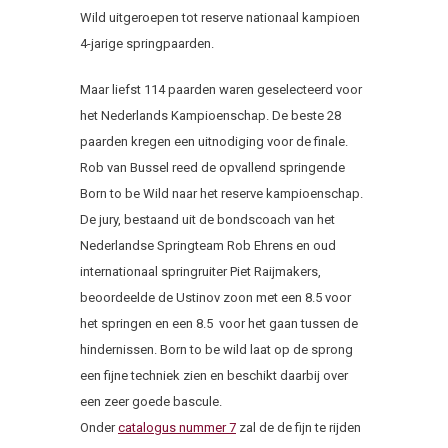
Wild uitgeroepen tot reserve nationaal kampioen
4-jarige springpaarden.
Maar liefst 114 paarden waren geselecteerd voor
het Nederlands Kampioenschap. De beste 28
paarden kregen een uitnodiging voor de finale.
Rob van Bussel reed de opvallend springende
Born to be Wild naar het reserve kampioenschap.
De jury, bestaand uit de bondscoach van het
Nederlandse Springteam Rob Ehrens en oud
internationaal springruiter Piet Raijmakers,
beoordeelde de Ustinov zoon met een 8.5 voor
het springen en een 8.5 voor het gaan tussen de
hindernissen. Born to be wild laat op de sprong
een fijne techniek zien en beschikt daarbij over
een zeer goede bascule.
Onder
catalogus nummer 7
zal de de fijn te rijden