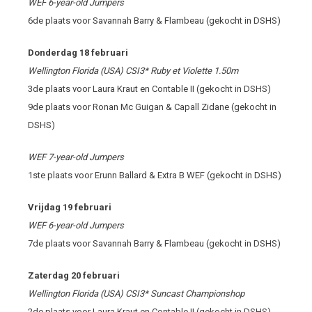
WEF 6-year-old Jumpers
6
de
plaats voor Savannah Barry & Flambeau (gekocht in DSHS)
Donderdag 18 februari
Wellington Florida (USA) CSI3* Ruby et Violette 1.50m
3
de
plaats voor Laura Kraut en Contable II (gekocht in DSHS)
9
de
plaats voor Ronan Mc Guigan & Capall Zidane (gekocht in
DSHS)
WEF 7-year-old Jumpers
1
ste
plaats voor Erunn Ballard & Extra B WEF (gekocht in DSHS)
Vrijdag 19 februari
WEF 6-year-old Jumpers
7
de
plaats voor Savannah Barry & Flambeau (gekocht in DSHS)
Zaterdag 20 februari
Wellington Florida (USA) CSI3* Suncast Championshop
2
de
plaats voor Laura Kraut en Contable II (gekocht in DSHS)