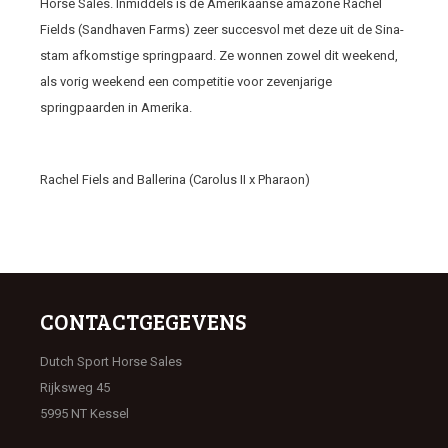
Horse Sales. Inmiddels is de Amerikaanse amazone Rachel
Fields (Sandhaven Farms) zeer succesvol met deze uit de Sina-
stam afkomstige springpaard. Ze wonnen zowel dit weekend,
als vorig weekend een competitie voor zevenjarige
springpaarden in Amerika.
Rachel Fiels and Ballerina (Carolus II x Pharaon)
CONTACTGEGEVENS
Dutch Sport Horse Sales
Rijksweg 45
5995 NT Kessel